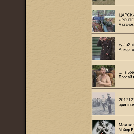
ЦАРСКИ
ФРОНТЕ 
А станок
rytJu2b
Анкор, 
....
в
Бор
Бросай 
201712
оригинал
Моя коп
Майер В