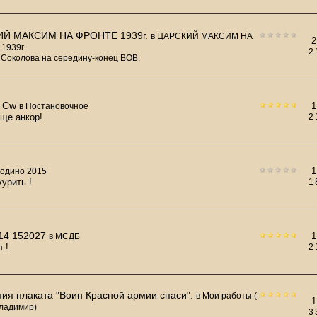
Й МАКСИМ НА ФРОНТЕ 1939г.
в
ЦАРСКИЙ МАКСИМ НА
2
1939г.
2
 Соколова на середину-конец ВОВ.
i Cw
1
в
Постановочное
еще анкор!
2
1
одино 2015
курить !
1
14 152027
1
в
МСДБ
 !
2
ия плаката "Воин Красной армии спаси".
в
Мои работы (
1
ладимир)
3