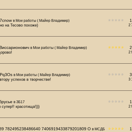
!
7cnow
1
в
Мои работы ( Майер Владимир)
но на Тесово похоже)
2
Виссарионович
2
в
Мои работы ( Майер Владимир)
дорово!
2
BPq3Os
3
в
Мои работы ( Майер Владимир)
Автору успехов в творчестве!
3
брусье
1
в
ЗБ17
 супер!! красотища!)))
2
89 782495238486640 7406919433879201809 O
1
в
МСДБ