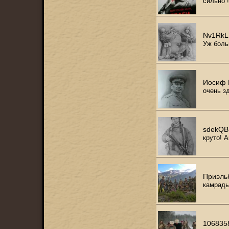
сильно 
Nv1RkL
Уж боль
Иосиф 
очень з
sdekQ
круто! 
Приэль
камрады
106835