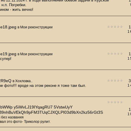
гиб 22.11.2024 г. в ходе выполнения боевой задачи в Курской
1
 н.п. Погребки.
ином - жить вечно!
e18.jpeg
1
в
Мои реконструкции
1
e19.jpeg
1
в
Мои реконструкции
 супер!
1
2R9eQ
3
в
Хохловка..
е фото!!! вроде на этом реконе я тоже там был.
1
bWWp y5iWvLJ19IYqagRU7 5VstwUyY
1
B9nhBuVEkQh9pFM3TUqCJXQLPI03d9bXn2kz56rGt3S
1
 без названия
вал это фото- Триколор рулит.