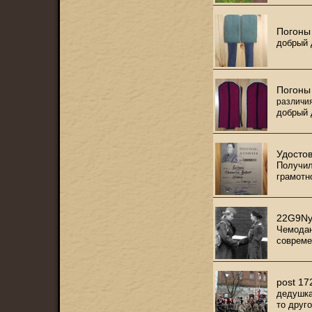
Погоны
добрый 
Погоны
различи
добрый 
Удосто
Получил
грамотн
22G9N
Чемодан
совреме
post 1
дедушка
то друг