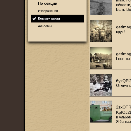
Макс по
По секции
области,
Быть Во
Изображения
Комментарии
Альбомы
getImag
крут!
getImag
Leon ты
6yzQPl
Отличны
2zxOTR
KpIOJ2
в
Альбом
Я бы наз