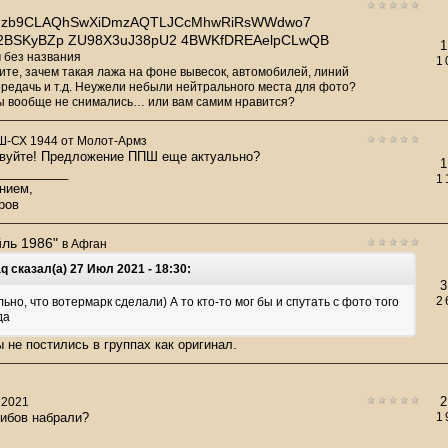
Ldzb9CLAQhSwXiDmzAQTLJCcMhwRiRsWWdwo7
2BSKyBZp ZU98X3uJ38pU2 4BWKfDREAelpCLwQB
1
 без названия
1
ите, зачем такая лажа на фоне вывесок, автомобилей, линий
редачь и т.д. Неужели небыли нейтрального места для фото?
ы вообще не снимались… или вам самим нравится?
-СХ 1944 от Молот-Армз
вуйте! Предложение ППШ еще актуально?
1
__________
1
нием,
ров
йль 1986"
в
Афган
q сказал(а) 27 Июл 2021 - 18:30:
3
2
ьно, что вотермарк сделали) А то кто-то мог бы и спутать с фото того
да
ы не постились в группах как оригинал.
2
 2021
рибов набрали?
1