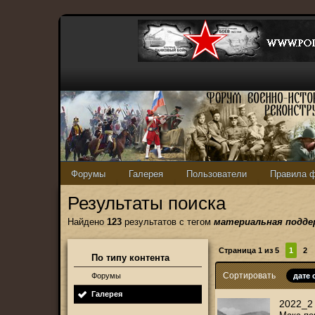
Форумы
Галерея
Пользователи
Правила 
Результаты поиска
Найдено
123
результатов с тегом
материальная подде
Страница 1 из 5
1
2
По типу контента
Сортировать
Форумы
дате
Галерея
2022_2