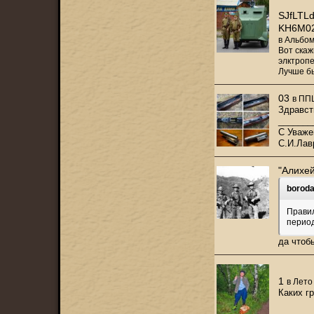
SJfLT
KH6M0
в
Альбом
Вот скаж
элктропе
Лучше б
03
в
ППШ
Здравст
_______
С Уваже
С.И.Лав
"Алихе
boroda
Правил
перио
да чтоб
1
в
Лето
Каких г