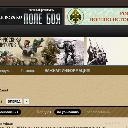
форума
Помощь
ВАЖНАЯ ИНФОРМАЦИЯ!
ржка
ВПЕРЕД
»
3
Порядок
 обновления
по убыванию
по возрастанию
в
Афган