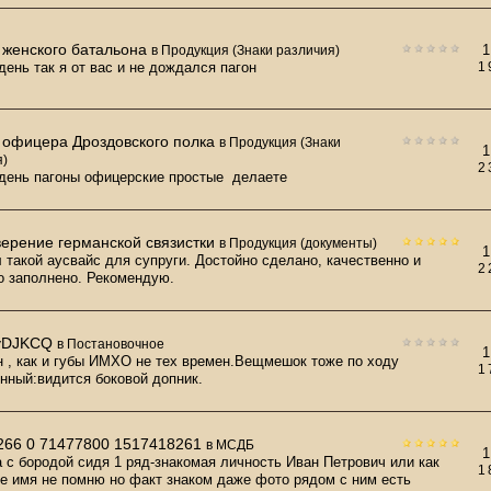
 женского батальона
1
в
Продукция (Знаки различия)
день так я от вас и не дождался пагон
1
 офицера Дроздовского полка
в
Продукция (Знаки
1
я)
2
день пагоны офицерские простые делаете
верение германской связистки
в
Продукция (документы)
1
 такой аусвайс для супруги. Достойно сделано, качественно и
2
о заполнено. Рекомендую.
yDJKCQ
в
Постановочное
1
 , как и губы ИМХО не тех времен.Вещмешок тоже по ходу
1
нный:видится боковой допник.
7266 0 71477800 1517418261
в
МСДБ
1
 с бородой сидя 1 ряд-знакомая личность Иван Петрович или как
1
ое имя не помню но факт знаком даже фото рядом с ним есть