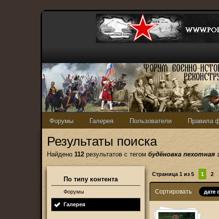
Форумы
Галерея
Пользователи
Правила 
Результаты поиска
Найдено
112
результатов с тегом
будёновка пехотная 
Страница 1 из 5
1
2
По типу контента
Сортировать
Форумы
дате
Галерея