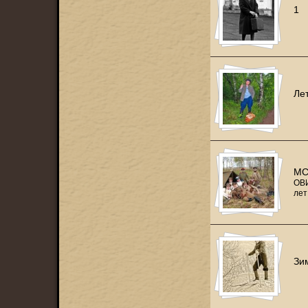
1
Ле
МС
ОВИ
лет
Зи