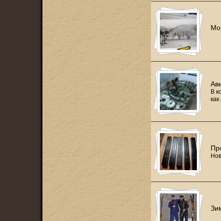
Мо
Ав
В к
как
Пр
Нов
Зи