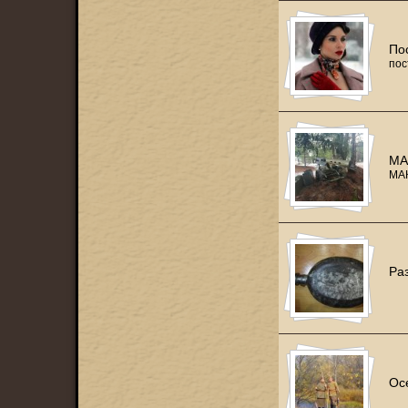
По
пос
МА
МА
Ра
Ос