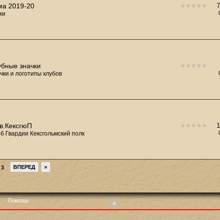
ма 2019-20
жи
убные значки
чки и логотипы клубов
Гв.КексгюП
б Гвардии Кексгольмский полк
ВПЕРЕД
»
3
Помощь