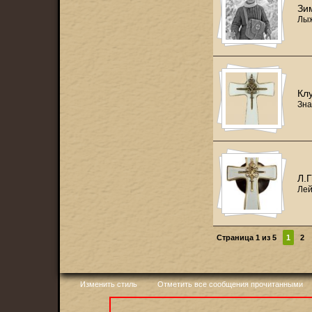
Зи
Лы
Кл
Зна
Л.
Лей
Страница 1 из 5
1
2
Изменить стиль
Отметить все сообщения прочитанными