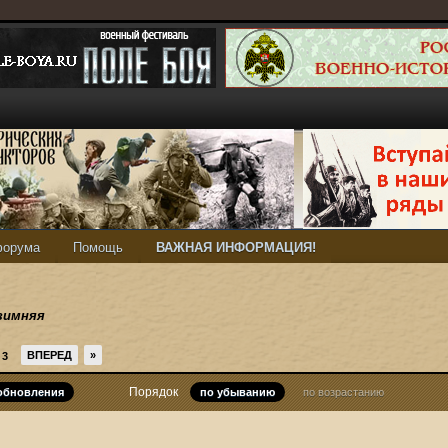
форума
Помощь
ВАЖНАЯ ИНФОРМАЦИЯ!
зимняя
ВПЕРЕД
»
3
Порядок
 обновления
по убыванию
по возрастанию