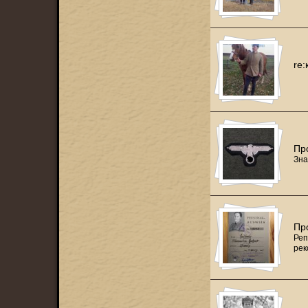
re:
Пр
Зна
Пр
Реп
рек