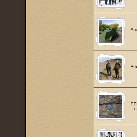
Ал
Аф
ПП
на 