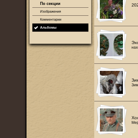
По секции
20
Изображения
Комментарии
Альбомы
Эх
нах
Зи
Зим
Хо
Мер